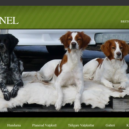
NNEL
BRETO
Hundarna
Planerad Valpkull
Tidigare Valpkullar
Galleri
K