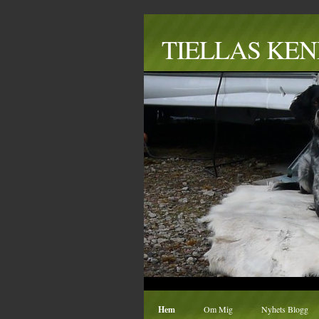
TIELLAS KE
Hem
Om Mig
Nyhets Blogg